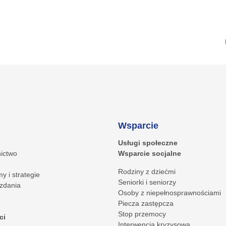
Wsparcie
Usługi społeczne
ictwo
Wsparcie socjalne
Rodziny z dziećmi
y i strategie
Seniorki i seniorzy
zdania
Osoby z niepełnosprawnościami
Piecza zastępcza
Stop przemocy
ci
Interwencja kryzysowa