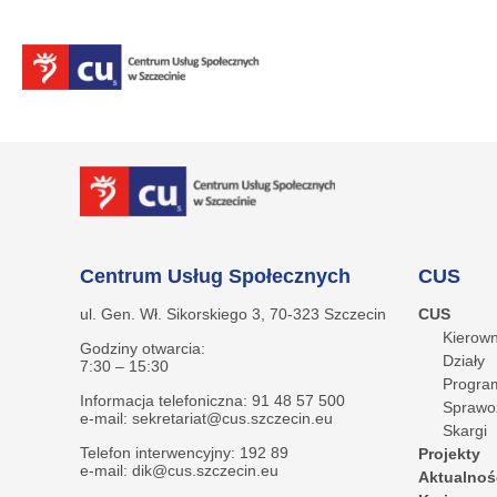
Centrum Usług Społecznych
CUS
ul. Gen. Wł. Sikorskiego 3, 70-323 Szczecin
CUS
Kierown
Godziny otwarcia:
Działy
7:30 – 15:30
Program
Informacja telefoniczna: 91 48 57 500
Sprawo
e-mail: sekretariat@cus.szczecin.eu
Skargi
Telefon interwencyjny: 192 89
Projekty
e-mail: dik@cus.szczecin.eu
Aktualnoś