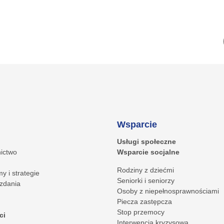
Wsparcie
Usługi społeczne
ictwo
Wsparcie socjalne
Rodziny z dziećmi
y i strategie
Seniorki i seniorzy
zdania
Osoby z niepełnosprawnościami
Piecza zastępcza
Stop przemocy
ci
Interwencja kryzysowa