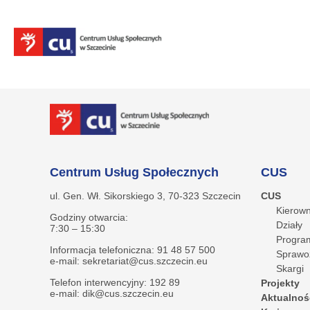
Centrum Usług Społecznych
CUS
ul. Gen. Wł. Sikorskiego 3, 70-323 Szczecin
CUS
Kierown
Godziny otwarcia:
Działy
7:30 – 15:30
Program
Informacja telefoniczna: 91 48 57 500
Sprawo
e-mail: sekretariat@cus.szczecin.eu
Skargi
Telefon interwencyjny: 192 89
Projekty
e-mail: dik@cus.szczecin.eu
Aktualnoś