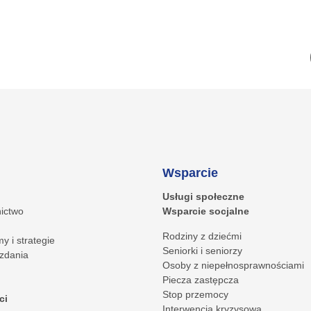
Wsparcie
Usługi społeczne
ictwo
Wsparcie socjalne
Rodziny z dziećmi
y i strategie
Seniorki i seniorzy
zdania
Osoby z niepełnosprawnościami
Piecza zastępcza
Stop przemocy
ci
Interwencja kryzysowa