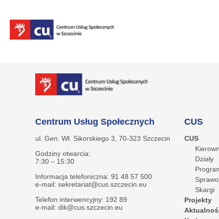
Centrum Usług Społecznych
CUS
ul. Gen. Wł. Sikorskiego 3, 70-323 Szczecin
CUS
Kierown
Godziny otwarcia:
Działy
7:30 – 15:30
Program
Informacja telefoniczna: 91 48 57 500
Sprawo
e-mail: sekretariat@cus.szczecin.eu
Skargi
Telefon interwencyjny: 192 89
Projekty
e-mail: dik@cus.szczecin.eu
Aktualnoś