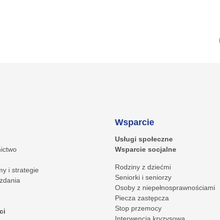
Wsparcie
Usługi społeczne
ictwo
Wsparcie socjalne
Rodziny z dziećmi
y i strategie
Seniorki i seniorzy
zdania
Osoby z niepełnosprawnościami
Piecza zastępcza
Stop przemocy
ci
Interwencja kryzysowa