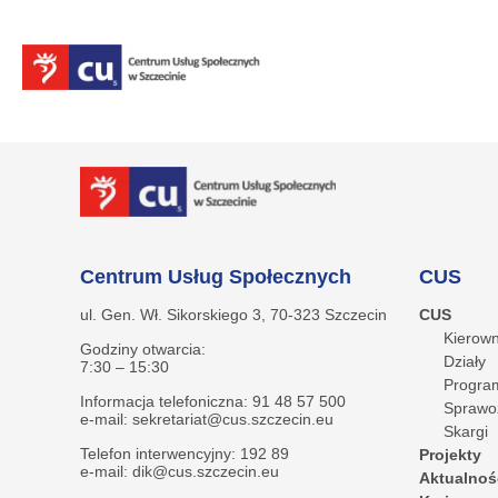
Centrum Usług Społecznych
CUS
ul. Gen. Wł. Sikorskiego 3, 70-323 Szczecin
CUS
Kierown
Godziny otwarcia:
Działy
7:30 – 15:30
Program
Informacja telefoniczna: 91 48 57 500
Sprawo
e-mail: sekretariat@cus.szczecin.eu
Skargi
Telefon interwencyjny: 192 89
Projekty
e-mail: dik@cus.szczecin.eu
Aktualnoś