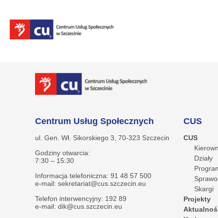
Centrum Usług Społecznych
CUS
ul. Gen. Wł. Sikorskiego 3, 70-323 Szczecin
CUS
Kierown
Godziny otwarcia:
Działy
7:30 – 15:30
Program
Informacja telefoniczna: 91 48 57 500
Sprawo
e-mail: sekretariat@cus.szczecin.eu
Skargi
Telefon interwencyjny: 192 89
Projekty
e-mail: dik@cus.szczecin.eu
Aktualnoś