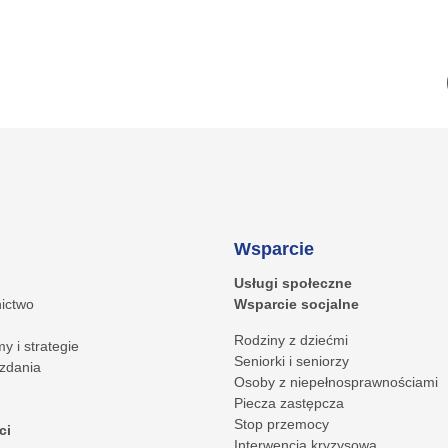
Wsparcie
Usługi społeczne
ictwo
Wsparcie socjalne
Rodziny z dziećmi
y i strategie
Seniorki i seniorzy
zdania
Osoby z niepełnosprawnościami
Piecza zastępcza
Stop przemocy
ci
Interwencja kryzysowa