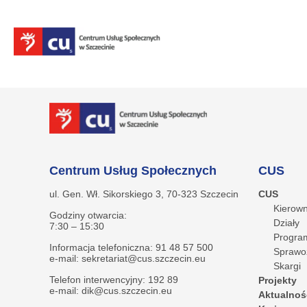
Centrum Usług Społecznych
CUS
ul. Gen. Wł. Sikorskiego 3, 70-323 Szczecin
CUS
Kierown
Godziny otwarcia:
Działy
7:30 – 15:30
Program
Informacja telefoniczna: 91 48 57 500
Sprawo
e-mail: sekretariat@cus.szczecin.eu
Skargi
Telefon interwencyjny: 192 89
Projekty
e-mail: dik@cus.szczecin.eu
Aktualnoś