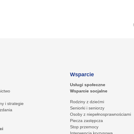
Wsparcie
Usługi społeczne
ictwo
Wsparcie socjalne
Rodziny z dziećmi
y i strategie
Seniorki i seniorzy
zdania
Osoby z niepełnosprawnościami
Piecza zastępcza
Stop przemocy
ci
Interwencja kryzysowa