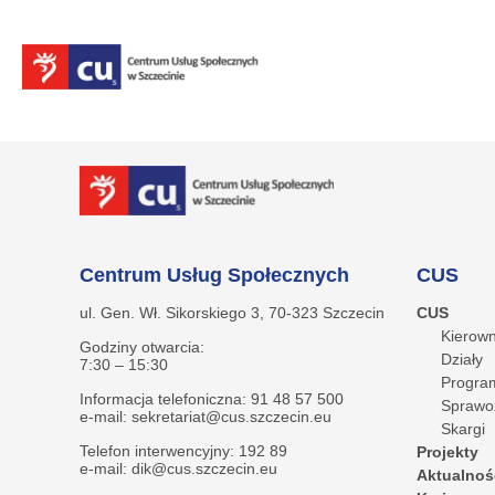
Centrum Usług Społecznych
CUS
ul. Gen. Wł. Sikorskiego 3, 70-323 Szczecin
CUS
Kierown
Godziny otwarcia:
Działy
7:30 – 15:30
Program
Informacja telefoniczna: 91 48 57 500
Sprawo
e-mail: sekretariat@cus.szczecin.eu
Skargi
Telefon interwencyjny: 192 89
Projekty
e-mail: dik@cus.szczecin.eu
Aktualnoś