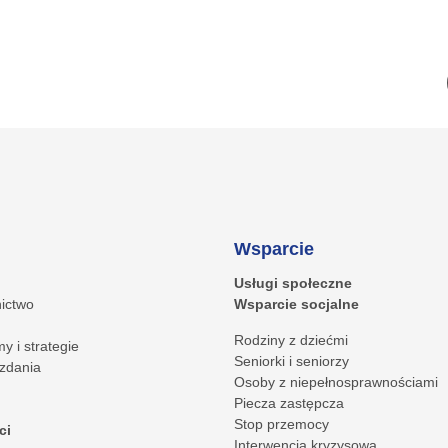
Wsparcie
Usługi społeczne
ictwo
Wsparcie socjalne
Rodziny z dziećmi
y i strategie
Seniorki i seniorzy
zdania
Osoby z niepełnosprawnościami
Piecza zastępcza
Stop przemocy
ci
Interwencja kryzysowa