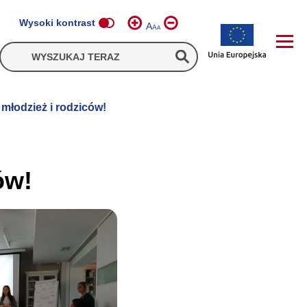
Wysoki kontrast
A
A
A
młodzież i rodziców!
ów!