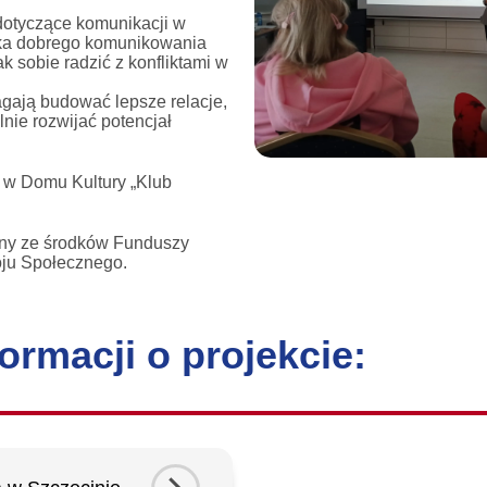
 dotyczące komunikacji w
tuka dobrego komunikowania
ak sobie radzić z konfliktami w
agają budować lepsze relacje,
nie rozwijać potencjał
 w Domu Kultury „Klub
any ze środków Funduszy
oju Społecznego.
ormacji o projekcie: