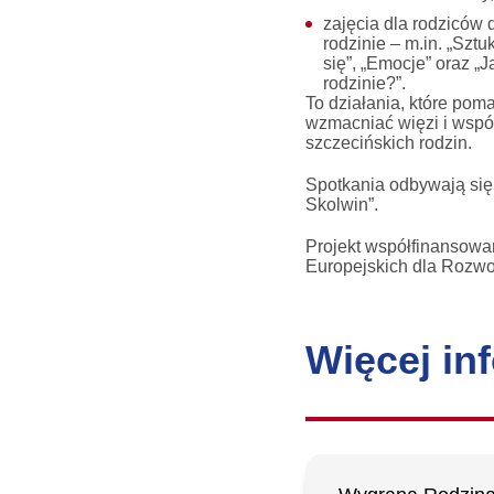
zajęcia dla rodziców
rodzinie – m.in. „Sz
się”, „Emocje” oraz „J
rodzinie?”.
To działania, które pom
wzmacniać więzi i wspól
szczecińskich rodzin.
Spotkania odbywają się
Skolwin”.
Projekt współfinansow
Europejskich dla Rozw
Więcej inf