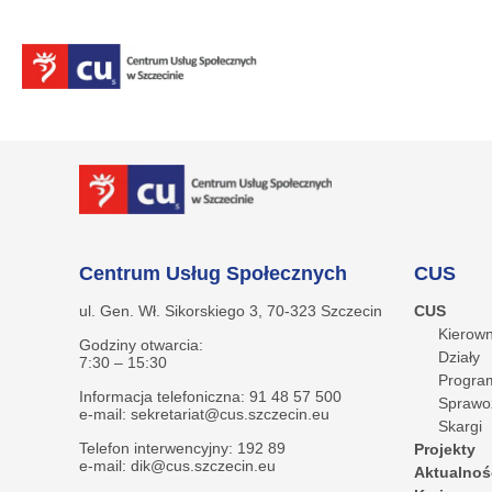
Centrum Usług Społecznych
CUS
ul. Gen. Wł. Sikorskiego 3, 70-323 Szczecin
CUS
Kierown
Godziny otwarcia:
Działy
7:30 – 15:30
Program
Informacja telefoniczna: 91 48 57 500
Sprawo
e-mail: sekretariat@cus.szczecin.eu
Skargi
Telefon interwencyjny: 192 89
Projekty
e-mail: dik@cus.szczecin.eu
Aktualnoś