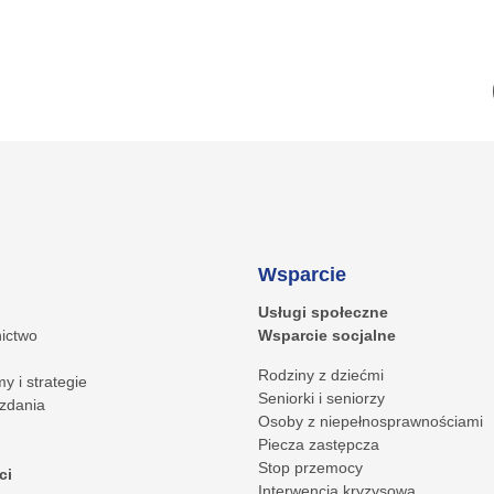
Wsparcie
Usługi społeczne
ictwo
Wsparcie socjalne
Rodziny z dziećmi
y i strategie
Seniorki i seniorzy
zdania
Osoby z niepełnosprawnościami
Piecza zastępcza
Stop przemocy
ci
Interwencja kryzysowa