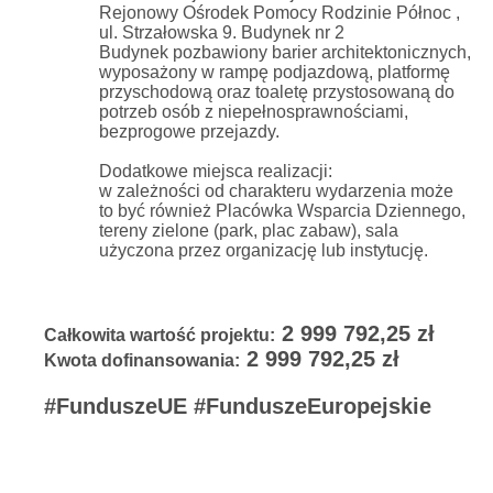
Rejonowy Ośrodek Pomocy Rodzinie Północ ,
ul. Strzałowska 9. Budynek nr 2
Budynek pozbawiony barier architektonicznych,
wyposażony w rampę podjazdową, platformę
przyschodową oraz toaletę przystosowaną do
potrzeb osób z niepełnosprawnościami,
bezprogowe przejazdy.
Dodatkowe miejsca realizacji:
w zależności od charakteru wydarzenia może
to być również Placówka Wsparcia Dziennego,
tereny zielone (park, plac zabaw), sala
użyczona przez organizację lub instytucję.
2 999 792,25 zł
Całkowita wartość projektu:
2 999 792,25 zł
Kwota dofinansowania:
#FunduszeUE #FunduszeEuropejskie