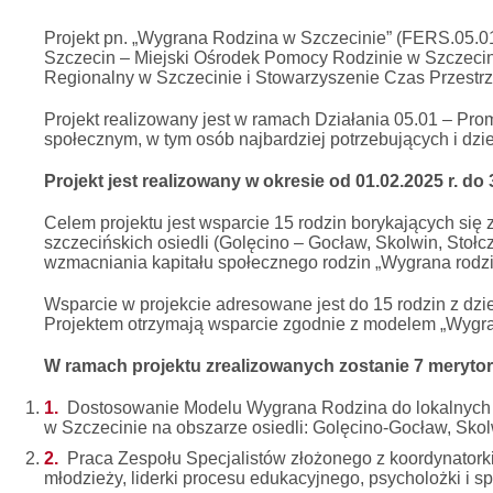
Projekt pn. „Wygrana Rodzina w Szczecinie” (FERS.05.01-
Szczecin – Miejski Ośrodek Pomocy Rodzinie w Szczecini
Regionalny w Szczecinie i Stowarzyszenie Czas Przestr
Projekt realizowany jest w ramach Działania 05.01 – Pr
społecznym, w tym osób najbardziej potrzebujących i dz
Projekt jest realizowany w okresie od 01.02.2025 r. do 
Celem projektu jest wsparcie 15 rodzin borykających się
szczecińskich osiedli (Golęcino – Gocław, Skolwin, Stoł
wzmacniania kapitału społecznego rodzin „Wygrana rodzi
Wsparcie w projekcie adresowane jest do 15 rodzin z dzi
Projektem otrzymają wsparcie zgodnie z modelem „Wygra
W ramach projektu zrealizowanych zostanie 7 meryto
Dostosowanie Modelu Wygrana Rodzina do lokalnych u
w Szczecinie na obszarze osiedli: Golęcino-Gocław, Skolw
Praca Zespołu Specjalistów złożonego z koordynatorki 
młodzieży, liderki procesu edukacyjnego, psycholożki i sp